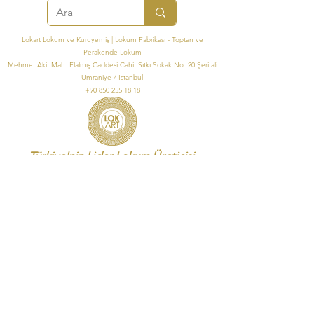
Lokart Lokum ve Kuruyemiş | Lokum Fabrikası - Toptan ve
Perakende Lokum
Mehmet Akif Mah. Elalmış Caddesi Cahit Sıtkı Sokak No: 20 Şerifali
Ümraniye / İstanbul
+90 850 255 18 18
Türkiye'nin Lider Lokum Üreticisi
info@lokart.com.tr
Lokart FDA Registered
©2024, Lok-Art Lokum
Nakliye ve İade
|
Şartlar ve Koşullar
|
Ödeme Yöntemleri