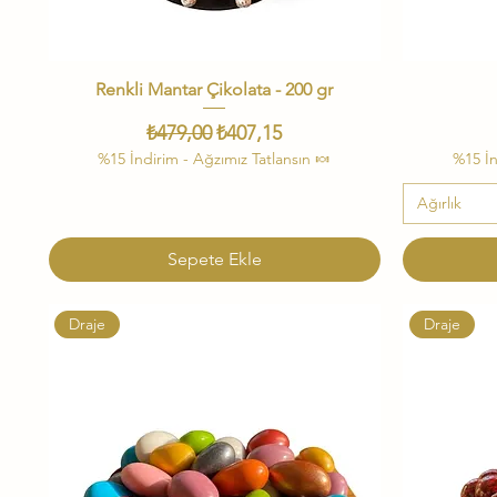
Renkli Mantar Çikolata - 200 gr
Hızlı Bakış
Normal Fiyat
İndirimli Fiyat
₺479,00
₺407,15
%15 İndirim - Ağzımız Tatlansın 🍬
%15 İn
Ağırlık
Sepete Ekle
Draje
Draje