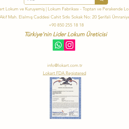
art Lokum ve Kuruyemiş | Lokum Fabrikası - Toptan ve Perakende L
kif Mah. Elalmış Caddesi Cahit Sıtkı Sokak No: 20 Şerifali Ümraniye
+90 850 255 18 18
Türkiye'nin Lider Lokum Üreticisi
info@lokart.com.tr
Lokart FDA Registered