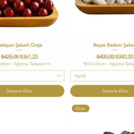
atlayan Şekerli Draje
Hızlı Bakış
Beyaz Badem Şeke
Hızlı Bakış
Normal Fiyat
İndirimli Fiyat
Normal Fiyat
İndiriml
₺425,00
₺361,25
₺400,00
₺340,00
dirim - Ağzımız Tatlansın 🍬
%15 İndirim - Ağzımız Tatla
Ağırlık
Sepete Ekle
Sepete Ekle
Draje