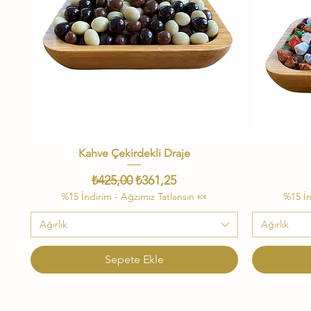
Kahve Çekirdekli Draje
Hızlı Bakış
Normal Fiyat
İndirimli Fiyat
₺425,00
₺361,25
%15 İndirim - Ağzımız Tatlansın 🍬
%15 İn
Ağırlık
Ağırlık
Sepete Ekle