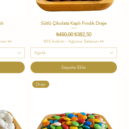
lı
Sütlü Çikolata Kaplı Fındık Draje
Hızlı Bakış
i Fiyat
Normal Fiyat
İndirimli Fiyat
₺450,00
₺382,50
nsın 🍬
%15 İndirim - Ağzımız Tatlansın 🍬
Ağırlık
Sepete Ekle
Draje