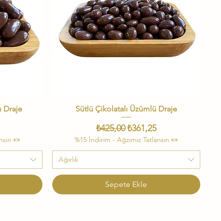
ı Draje
Sütlü Çikolatalı Üzümlü Draje
Hızlı Bakış
i Fiyat
Normal Fiyat
İndirimli Fiyat
₺425,00
₺361,25
nsın 🍬
%15 İndirim - Ağzımız Tatlansın 🍬
Ağırlık
Sepete Ekle