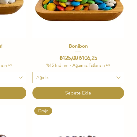
ri
Bonibon
Hızlı Bakış
i Fiyat
Normal Fiyat
İndirimli Fiyat
₺125,00
₺106,25
nsın 🍬
%15 İndirim - Ağzımız Tatlansın 🍬
Ağırlık
Sepete Ekle
Draje