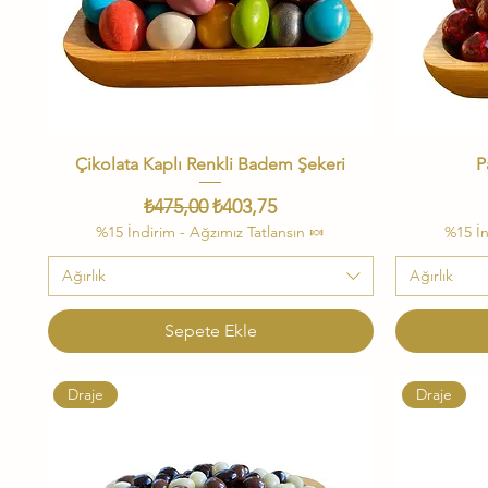
Çikolata Kaplı Renkli Badem Şekeri
Hızlı Bakış
P
Normal Fiyat
İndirimli Fiyat
₺475,00
₺403,75
%15 İndirim - Ağzımız Tatlansın 🍬
%15 İn
Ağırlık
Ağırlık
Sepete Ekle
Draje
Draje