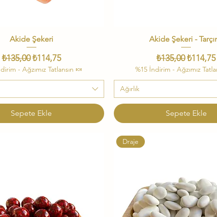
Akide Şekeri
Hızlı Bakış
Akide Şekeri - Tarçın
Hızlı Bakış
Normal Fiyat
İndirimli Fiyat
Normal Fiyat
İndiriml
₺135,00
₺114,75
₺135,00
₺114,75
dirim - Ağzımız Tatlansın 🍬
%15 İndirim - Ağzımız Tatla
Ağırlık
Sepete Ekle
Sepete Ekle
Draje