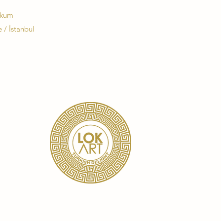
okum
 / İstanbul