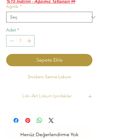
%15 İndirim - Ağzımız Tatlansın 🍬
Ağırlık
*
Adet
*
Sepete Ekle
Snickers Sarma Lokum
Lok-Art Lokum İçindekiler
Ürün İçerikleri :
Kaynak Suyu, Şeker, Bal,
Buğday Nişastası, Mısır Nişastası, Limon
Tuzu, Doğal Boya
Henüz Değerlendirme Yok
Çeşidine Göre :
Fıstık, Fındık, Badem, Ceviz,