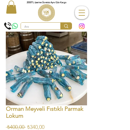
2000TL üzerine Ücretsiz Aynı Gün Kargo
Orman Meyveli Fıstıklı Parmak
Lokum
Normal
İndirimli
 ₺400,00 
₺340,00