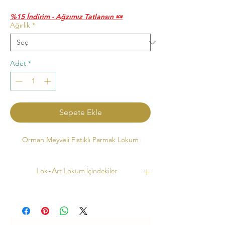
Fiyat
Fiyat
%15 İndirim - Ağzımız Tatlansın 🍬
Ağırlık
*
Adet
*
Sepete Ekle
Orman Meyveli Fıstıklı Parmak Lokum
Lok-Art Lokum İçindekiler
Ürün İçerikleri :
Kaynak Suyu, Şeker, Bal,
Buğday Nişastası, Mısır Nişastası, Limon
Tuzu, Doğal Boya