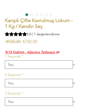
Karışık Çifte Kavrulmuş Lokum -
1 Kg / Kendin Seç
1 değerlendirmeye göre beş yıldız üzerinden hesaplanan pu
5.0 | 1 değerlendirme
Normal
İndirimli
 ₺920,00 
₺782,00
Fiyat
Fiyat
%15 İndirim - Ağzımız Tatlansın 🍬
1.Seçenek
*
2.Seçenek
*
3.Seçenek
*