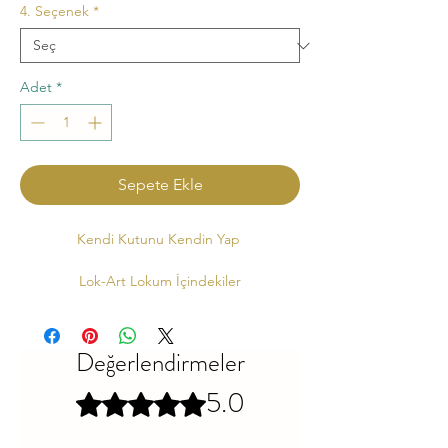
4. Seçenek
*
Adet
*
Sepete Ekle
Kendi Kutunu Kendin Yap
Lok-Art Lokum İçindekiler
Ürün İçerikleri :
Kaynak Suyu, Şeker, Bal,
Buğday Nişastası, Mısır Nişastası, Limon
Tuzu, Doğal Boya
Değerlendirmeler
Çeşidine Göre :
Fıstık, Fındık, Badem, Ceviz,
5.0
5 üzerinden 5 yıldız
Damla Sakızı, Gül Yaprağı, Kahve, Zereç,
Kadayıflı, Çöven Suyu, File Fıstık, Toz Fıstık,