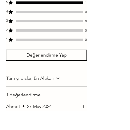
File Badem, File Fındık, Yer Fıstığı, Kakao,
5
1
Nesquık, Susam, Hindistan Cevizi
4
0
Çeşidine Göre Aromalar:
Çikolata, Vişne,
3
0
Nar, Çilek, Elma, Limon, Gül, Kivi, Kavun,
2
Karpuz, Muz, Nane, Karamel, Karadut,
0
Ahududu, Kırmızı Orman Meyveleri, Mango,
1
0
Tereyağ, Mandalina, Portakal, Damla Sakızı,
Böğürtlen, Salep, Bal, Ceviz, Süt
Değerlendirme Yap
Tüm yıldızlar, En Alakalı
1 değerlendirme
Ahmet
•
27 May 2024
5 üzerinden 5 yıldız
Çok Lezzetli