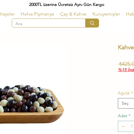
2000TL üzerine Ücretsiz Aynı Gün Kargo
rajeler
Helva-Pişmanye
Çay & Kahve
Kuruyemişler
Hak
Kahve
 ₺425,0
%15 İndi
Ağırlık
*
Seç
Adet
*