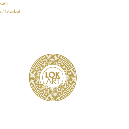
okum
 / İstanbul