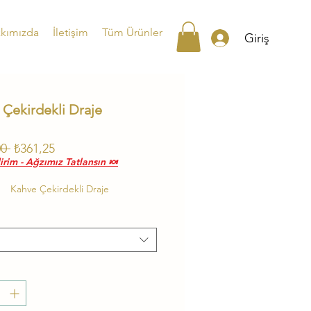
kımızda
İletişim
Tüm Ürünler
Giriş
 Çekirdekli Draje
Normal
İndirimli
0 
₺361,25
rim - Ağzımız Tatlansın 🍬
Fiyat
Fiyat
Kahve Çekirdekli Draje