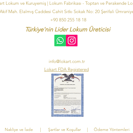
art Lokum ve Kuruyemiş | Lokum Fabrikası - Toptan ve Perakende L
kif Mah. Elalmış Caddesi Cahit Sıtkı Sokak No: 20 Şerifali Ümraniye
+90 850 255 18 18
Türkiye'nin Lider Lokum Üreticisi
info@lokart.com.tr
Lokart FDA Registered
Nakliye ve İade
|
Şartlar ve Koşullar
|
Ödeme Yöntemleri