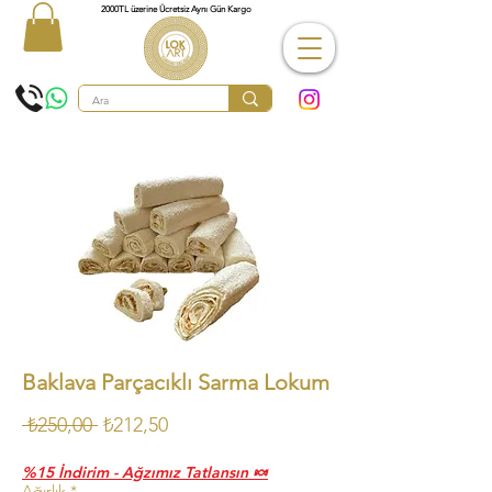
2000TL üzerine Ücretsiz Aynı Gün Kargo
Baklava Parçacıklı Sarma Lokum
Normal
İndirimli
 ₺250,00 
₺212,50
Fiyat
Fiyat
%15 İndirim - Ağzımız Tatlansın 🍬
Ağırlık
*