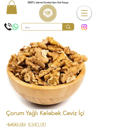
2000TL üzerine Ücretsiz Aynı Gün Kargo
Çorum Yağlı Kelebek Ceviz İçi
Normal
İndirimli
 ₺400,00 
₺340,00
Fiyat
Fiyat