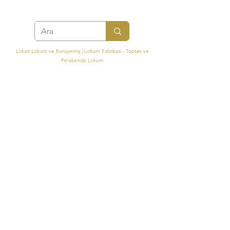
Lokart Lokum ve Kuruyemiş | Lokum Fabrikası - Toptan ve
Perakende Lokum
Mehmet Akif Mah. Elalmış Caddesi Cahit Sıtkı Sokak No: 20 Şerifali
Ümraniye / İstanbul
+90 850 255 18 18
Türkiye'nin Lider Lokum Üreticisi
info@lokart.com.tr
Lokart FDA Registered
©2024, Lok-Art Lokum