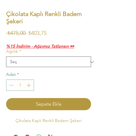
Çikolata Kaplı Renkli Badem
Şekeri
Normal
İndirimli
 ₺475,00 
₺403,75
Fiyat
Fiyat
%15 İndirim - Ağzımız Tatlansın 🍬
Ağırlık
*
Adet
*
Sepete Ekle
Çikolata Kaplı Renkli Badem Şekeri