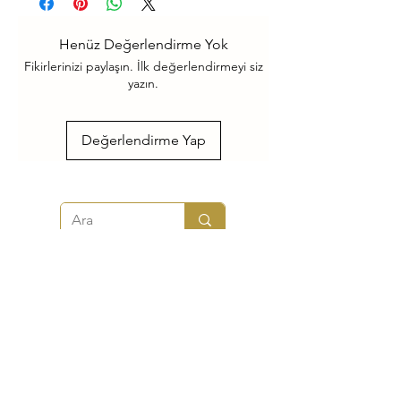
Henüz Değerlendirme Yok
Fikirlerinizi paylaşın. İlk değerlendirmeyi siz
yazın.
Değerlendirme Yap
Lokart Lokum ve Kuruyemiş | Lokum Fabrikası - Toptan ve
Perakende Lokum
Mehmet Akif Mah. Elalmış Caddesi Cahit Sıtkı Sokak No: 20 Şerifali
Ümraniye / İstanbul
+90 850 255 18 18