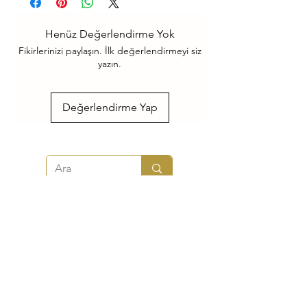
Henüz Değerlendirme Yok
Fikirlerinizi paylaşın. İlk değerlendirmeyi siz
yazın.
Değerlendirme Yap
Lokart Lokum ve Kuruyemiş | Lokum Fabrikası - Toptan ve
Perakende Lokum
Mehmet Akif Mah. Elalmış Caddesi Cahit Sıtkı Sokak No: 20 Şerifali
Ümraniye / İstanbul
+90 850 255 18 18