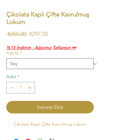
Çikolata Kaplı Çifte Kavrulmuş
Lokum
Normal
İndirimli
 ₺350,00 
₺297,50
Fiyat
Fiyat
%15 İndirim - Ağzımız Tatlansın 🍬
Ağırlık
*
Adet
*
Sepete Ekle
Çikolata Kaplı Çifte Kavrulmuş Lokum