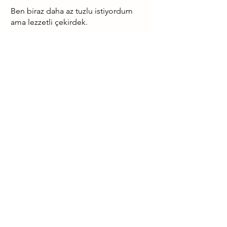
Ben biraz daha az tuzlu istiyordum
ama lezzetli çekirdek.
Bu size faydalı oldu mu?
Evet
Lokart Lokum ve Kuruyemiş | Lokum Fabrikası - Toptan ve
Perakende Lokum
Mehmet Akif Mah. Elalmış Caddesi Cahit Sıtkı Sokak No: 20 Şerifali
Ümraniye / İstanbul
+90 850 255 18 18
Türkiye'nin Lider Lokum Üreticisi
info@lokart.com.tr
Lokart FDA Registered