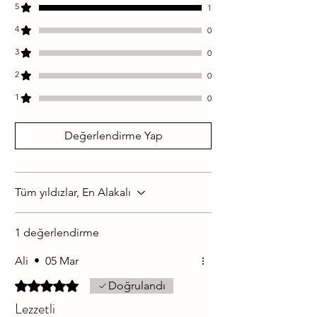
5
1
4
0
3
0
2
0
1
0
Değerlendirme Yap
Tüm yıldızlar, En Alakalı
1 değerlendirme
Ali
•
05 Mar
5 üzerinden 5 yıldız
Doğrulandı
Lezzetli