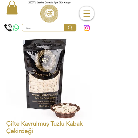
2000TL üzerine Ücretsiz Aynı Gün Kargo
Çifte Kavrulmuş Tuzlu Kabak
Çekirdeği