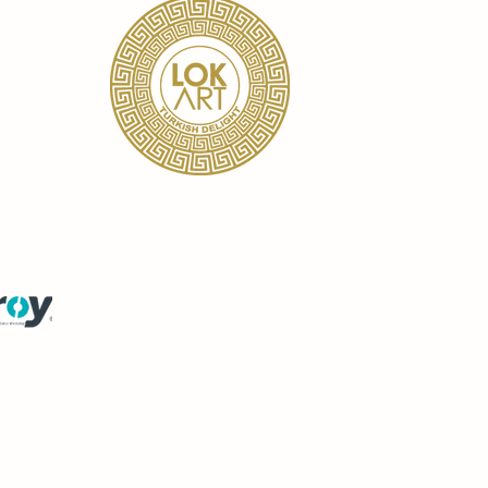
TR Katalog
EN Katalog
Sunum