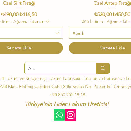
Özel Siirt Fıstığı
Hızlı Bakış
Özel Antep Fıstığ
Hızlı Bakış
Normal Fiyat
İndirimli Fiyat
Normal Fiyat
İndiriml
₺490,00
₺416,50
₺530,00
₺450,50
dirim - Ağzımız Tatlansın 🍬
%15 İndirim - Ağzımız Tatla
Ağırlık
Sepete Ekle
Sepete Ekle
art Lokum ve Kuruyemiş | Lokum Fabrikası - Toptan ve Perakende L
kif Mah. Elalmış Caddesi Cahit Sıtkı Sokak No: 20 Şerifali Ümraniye
+90 850 255 18 18
Türkiye'nin Lider Lokum Üreticisi