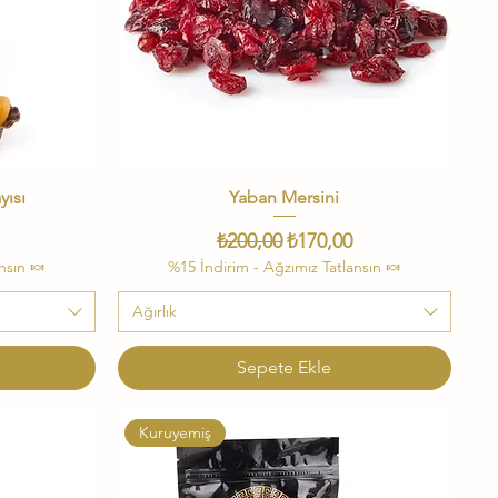
yısı
Yaban Mersini
Hızlı Bakış
i Fiyat
Normal Fiyat
İndirimli Fiyat
₺200,00
₺170,00
nsın 🍬
%15 İndirim - Ağzımız Tatlansın 🍬
Ağırlık
Sepete Ekle
Kuruyemiş