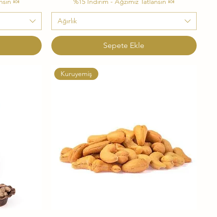
nsın 🍬
%15 İndirim - Ağzımız Tatlansın 🍬
Ağırlık
Sepete Ekle
Kuruyemiş