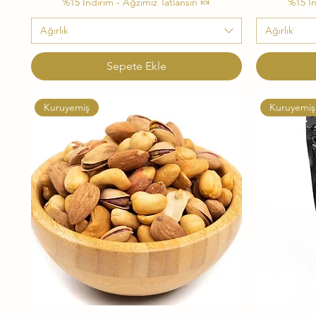
%15 İndirim - Ağzımız Tatlansın 🍬
%15 İn
Ağırlık
Ağırlık
Sepete Ekle
Kuruyemiş
Kuruyemiş