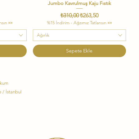
ı
Jumbo Kavrulmuş Kaju Fıstık
Hızlı Bakış
i Fiyat
Normal Fiyat
İndirimli Fiyat
₺310,00
₺263,50
nsın 🍬
%15 İndirim - Ağzımız Tatlansın 🍬
Ağırlık
Sepete Ekle
okum
 / İstanbul