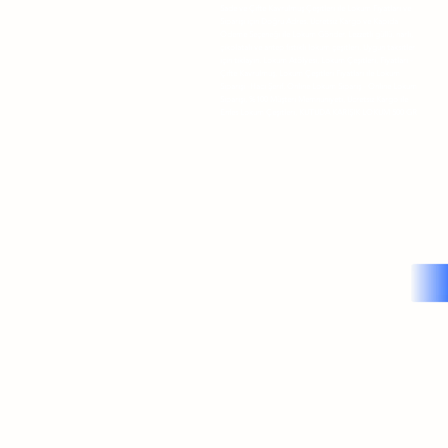
Sade ve Çifte Kavrulmuş Çeşitleri ile Lokum Fiyatları ve
Siparişi için Doğru Adres. Ücretsiz Kargo ve Kapıda
Ödeme Seçeneği ile Lokum Gönder. Lezzetli güllü, narlı,
çikolatalı ve antep fıstıklı lokum çeşitleri. Uygun taksitler
için tıklayın. Lokum Atölyesi, Lokum Çeşitleri, Fiyatları -
Çifte Kavrulmuş, Lokum Çeşitleri Fiyatları ile Lokum
Siparişi -Hacı Şerif, Online Lokum Sipariş - Online Lokum
Siparişi, %100 Müşteri Memnuniyeti, Ücretsiz Kargo ile
Enfes Lokum Çeşitleri, KUTUDA KARIŞIK LOKUM 500 GR
Kurumsal Kutu Katalog
Lokart T.D. Fiyat Listesi M