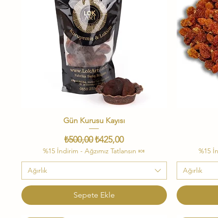
Gün Kurusu Kayısı
Hızlı Bakış
Normal Fiyat
İndirimli Fiyat
₺500,00
₺425,00
%15 İndirim - Ağzımız Tatlansın 🍬
%15 İn
Ağırlık
Ağırlık
Sepete Ekle