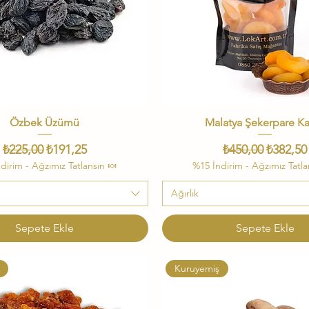
Özbek Üzümü
Hızlı Bakış
Malatya Şekerpare Ka
Hızlı Bakış
Normal Fiyat
İndirimli Fiyat
Normal Fiyat
İndiriml
₺225,00
₺191,25
₺450,00
₺382,50
dirim - Ağzımız Tatlansın 🍬
%15 İndirim - Ağzımız Tatla
Ağırlık
Sepete Ekle
Sepete Ekle
Kuruyemiş