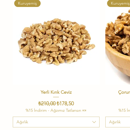
Kuruyemiş
Kuruyemiş
Yerli Kırık Ceviz
Hızlı Bakış
Çorum
Normal Fiyat
İndirimli Fiyat
₺210,00
₺178,50
%15 İndirim - Ağzımız Tatlansın 🍬
%15 İn
Ağırlık
Ağırlık