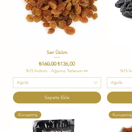
Sarı Üzüm
Hızlı Bakış
Normal Fiyat
İndirimli Fiyat
₺160,00
₺136,00
%15 İndirim - Ağzımız Tatlansın 🍬
%15 İn
Ağırlık
Ağırlık
Sepete Ekle
Kuruyemiş
Kuruyemiş