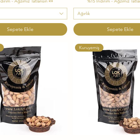
dirim - Ağzımız Tatlansın 🍬
%15 İndirim - Ağzımız Tatla
Ağırlık
Sepete Ekle
Sepete Ekle
Kuruyemiş