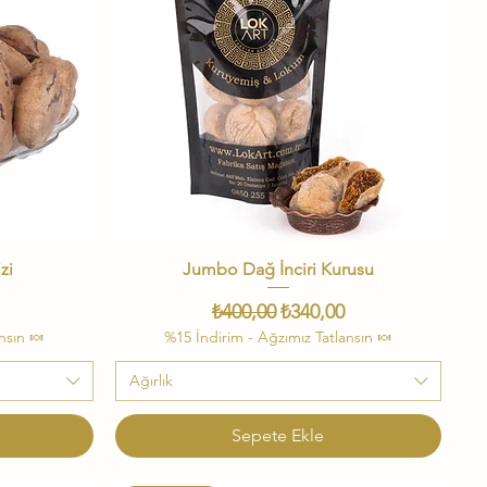
zi
Jumbo Dağ İnciri Kurusu
Hızlı Bakış
i Fiyat
Normal Fiyat
İndirimli Fiyat
₺400,00
₺340,00
nsın 🍬
%15 İndirim - Ağzımız Tatlansın 🍬
Ağırlık
Sepete Ekle