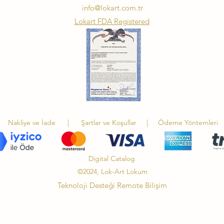
info@lokart.com.tr
Lokart FDA Registered
Nakliye ve İade
|
Şartlar ve Koşullar
|
Ödeme Yöntemleri
Digital Catalog
©2024, Lok-Art Lokum
Teknoloji Desteği Remote Bilişim
Agus26 Katalog
ayıs 2026
Tptn Lokum TRY Hzr