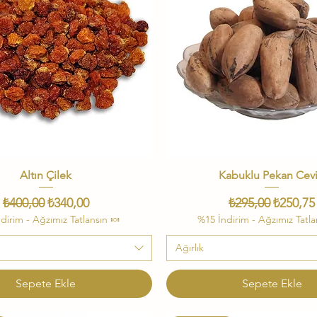
Altın Çilek
Hızlı Bakış
Kabuklu Pekan Cevi
Hızlı Bakış
Normal Fiyat
İndirimli Fiyat
Normal Fiyat
İndiriml
₺400,00
₺340,00
₺295,00
₺250,75
dirim - Ağzımız Tatlansın 🍬
%15 İndirim - Ağzımız Tatla
Ağırlık
Sepete Ekle
Sepete Ekle