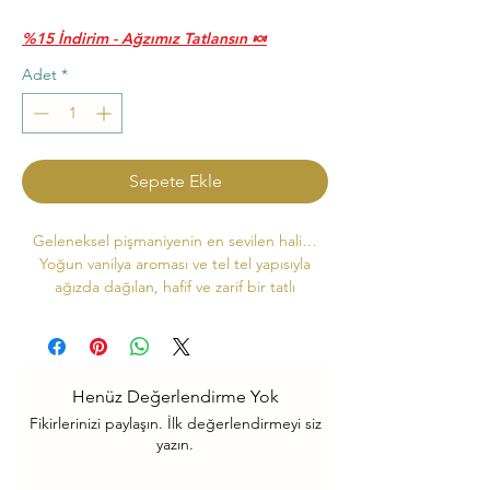
Fiyat
Fiyat
%15 İndirim - Ağzımız Tatlansın 🍬
Adet
*
Sepete Ekle
Geleneksel pişmaniyenin en sevilen hali…
Yoğun vanilya aroması ve tel tel yapısıyla
ağızda dağılan, hafif ve zarif bir tatlı
deneyimi sunar.
✔
Yoğun vanilya aroması
– Dengeli ve hoş
koku
✔
Tel tel, yumuşak doku
– Ağızda kolayca
Henüz Değerlendirme Yok
erir
Fikirlerinizi paylaşın. İlk değerlendirmeyi siz
✔
Premium kalite üretim
– Özenle
yazın.
hazırlanmış tarif
✔
240 gram ideal boy
– Günlük tüketim ve