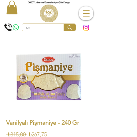
2000TL üzerine Ücretsiz Aynı Gün Kargo
Vanilyalı Pişmaniye - 240 Gr
Normal
İndirimli
 ₺315,00 
₺267,75