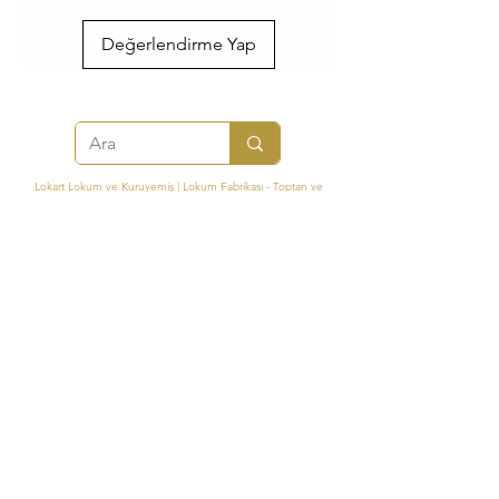
Değerlendirme Yap
Lokart Lokum ve Kuruyemiş | Lokum Fabrikası - Toptan ve
Perakende Lokum
Mehmet Akif Mah. Elalmış Caddesi Cahit Sıtkı Sokak No: 20 Şerifali
Ümraniye / İstanbul
+90 850 255 18 18
Türkiye'nin Lider Lokum Üreticisi
info@lokart.com.tr
Lokart FDA Registered