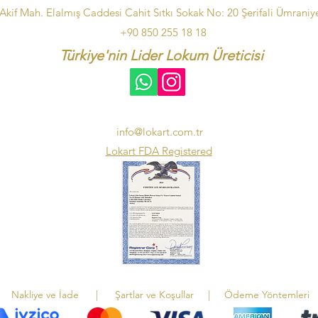
kif Mah. Elalmış Caddesi Cahit Sıtkı Sokak No: 20 Şerifali Ümraniye
+90 850 255 18 18
Türkiye'nin Lider Lokum Üreticisi
info@lokart.com.tr
Lokart FDA Registered
Nakliye ve İade
|
Şartlar ve Koşullar
|
Ödeme Yöntemleri