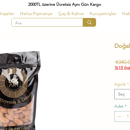
2000TL üzerine Ücretsiz Aynı Gün Kargo
rajeler
Helva-Pişmanye
Çay & Kahve
Kuruyemişler
Hak
Doğal
 ₺340,0
%15 İndi
Ağırlık
*
Seç
Adet
*