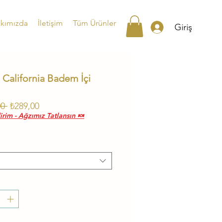
kımızda
İletişim
Tüm Ürünler
Giriş
 California Badem İçi
Normal
İndirimli
0 
₺289,00
rim - Ağzımız Tatlansın 🍬
Fiyat
Fiyat